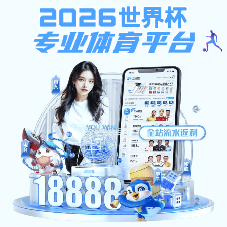
立即注册
首页
体育资讯
全部
最新
热门
推荐