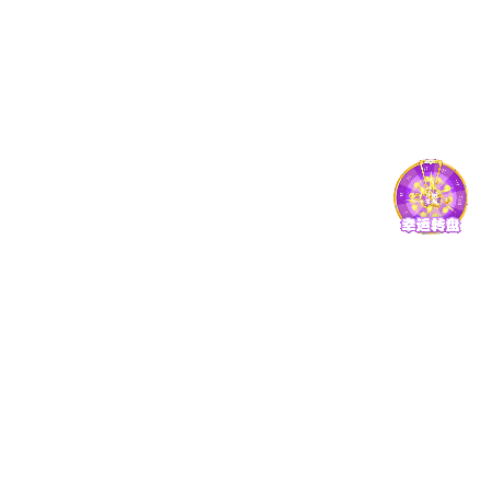
皇马正式宣布B席加盟薪水低于曼城引发热议
2026-07-21
17 次浏览