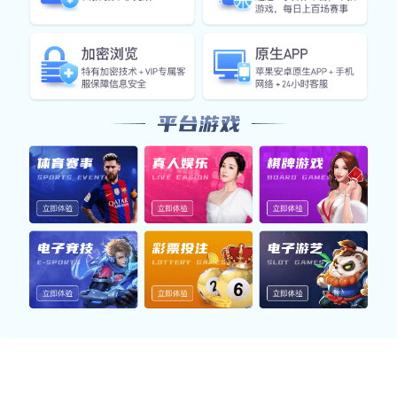
媒体人分析森林狼阵容转型为快节奏抢投模式球队风险
加大
2026-08-04
8 次浏览