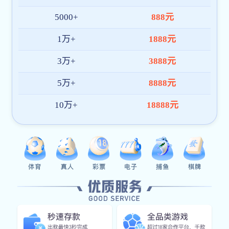
德国队精彩表现五人首开纪录两位新星迎来世界杯首球
盛宴
2026-08-05
9 次浏览