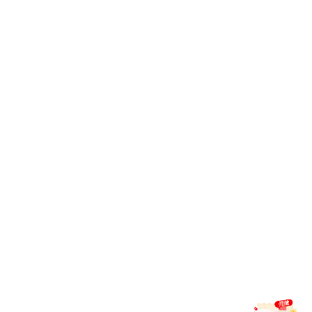
我们的品牌使命
作为综合性的云开体育官网登录平台，我们始终以科技驱
动、服务导向为核心，力求打造一个安全、稳定、可信赖的