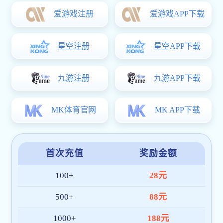
云开体育官网登录
是一家面向全球市场的综合体育赛事直播
与数据服务平台，专注于为体育迷打造高品质的数字化观赛
体验。我们整合
高清赛事直播、数据分析、多终端同步
等核
心功能，为用户提供一站式的云开体育在线登录-云开(中国)
服务。
平台通过多项国际安全认证，系统架构稳定高效，全面适配
APP、PC 和移动网页端。在东南亚、中东、欧洲等区域建立
了本地化技术与客服团队，确保每位用户都能获得便捷、可
靠的服务体验。
截至目前，云开体育官网登录 已拥有超
100 万+
注册用户，
服务网络覆盖十余国家与地区，日均访问量持续增长，深受
广大体育爱好者喜爱。
我们将继续秉持“
技术创新、用户至上、安全高效
”的理念，